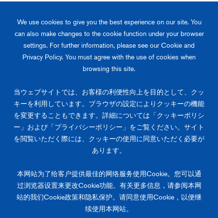
※ブラウザやファイアウォールの設定及びセキュリティソフトによる影
We use cookies to give you the best experience on our site. You
響などでカタログがダウンロードができない場合は、「
お問い合わせ
」
からご連絡をお願いします。
can also make changes to the cookie function under your browser
settings. For further information, please see our Cookie and
Privacy Policy. You must agree with the use of cookies when
送信する
browsing this site.
当ウェブサイトでは、お客様の利便性向上を目的として、クッ
キーを利用しています。ブラウザの設定によりクッキーの機能
Become our partner.
を変更することもできます。詳細については「クッキーポリシ
ー」および「プライバシーポリシー」をご覧ください。サイト
潤工社の製品やソリューションについてお気軽にご相談ください。
を閲覧いただく際には、クッキーの使用に同意いただく必要が
あります。
お問い合わせ
本网站为了给客户提供最佳的网络服务使用Cookie。您可以通
过浏览器设置来更改Cookie功能。有关更多信息，请参阅本网
站的我们Cookie政策和隐私保护。请同意使用Cookie，以便继
プライバシーポリシー
クッキーポリシー
续使用本网站。
お問い合わせ