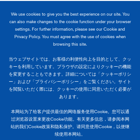
※ブラウザやファイアウォールの設定及びセキュリティソフトによる影
We use cookies to give you the best experience on our site. You
響などでカタログがダウンロードができない場合は、「
お問い合わせ
」
からご連絡をお願いします。
can also make changes to the cookie function under your browser
settings. For further information, please see our Cookie and
Privacy Policy. You must agree with the use of cookies when
送信する
browsing this site.
当ウェブサイトでは、お客様の利便性向上を目的として、クッ
キーを利用しています。ブラウザの設定によりクッキーの機能
Become our partner.
を変更することもできます。詳細については「クッキーポリシ
ー」および「プライバシーポリシー」をご覧ください。サイト
潤工社の製品やソリューションについてお気軽にご相談ください。
を閲覧いただく際には、クッキーの使用に同意いただく必要が
あります。
お問い合わせ
本网站为了给客户提供最佳的网络服务使用Cookie。您可以通
过浏览器设置来更改Cookie功能。有关更多信息，请参阅本网
站的我们Cookie政策和隐私保护。请同意使用Cookie，以便继
プライバシーポリシー
クッキーポリシー
续使用本网站。
お問い合わせ