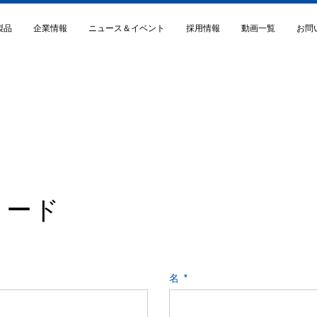
製品
企業情報
ニュース＆イベント
採用情報
動画一覧
お問
企業情報 TOP
事例
企業情報
アクセス
ォーマンスポリマー
小惑星探査機「はやぶさ」 MIL規格電線
潤工社について
タ
国際宇宙ステーション「きぼう」 PEEK
CSRガイドライン
ロード
スーパーコンピュータ「京」高速信号伝
ISO
ーブル
危機管理
カテーテル用引裂性熱収縮チューブ
知的財産
名
超音波診断装置プローブケーブル