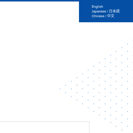
English
Japanese / 日本語
Chinese / 中文