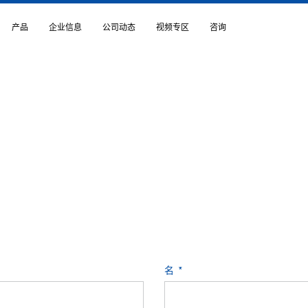
产品
企业信息
公司动态
视频专区
咨询
企业信息首页
首页
企业信息
全球网络
成功案例
关于润工社
能聚合物
超级计算机“京”的高速信号传输电缆
CSR
医用导管成型用易撕热缩管
ISO
超声波诊断设备用探头电缆
风险管理
知识产权
名