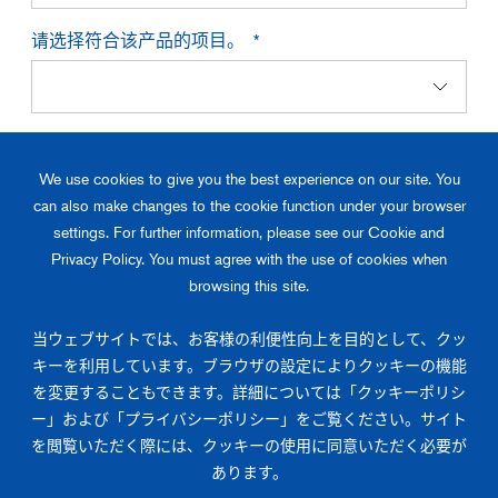
请选择符合该产品的项目。
我已阅读并同意
隐私政策
。 *
We use cookies to give you the best experience on our site. You
can also make changes to the cookie function under your browser
由于浏览器和防火墙的设定以及安全软件的影响等原因无法下载目录的情
settings. For further information, please see our Cookie and
况下，请从“
咨询
”中联系。
Privacy Policy. You must agree with the use of cookies when
browsing this site.
提交
当ウェブサイトでは、お客様の利便性向上を目的として、クッ
キーを利用しています。ブラウザの設定によりクッキーの機能
を変更することもできます。詳細については「クッキーポリシ
Become our partner.
ー」および「プライバシーポリシー」をご覧ください。サイト
を閲覧いただく際には、クッキーの使用に同意いただく必要が
关于润工社的产品及解决方案，请随时联系我们。
あります。